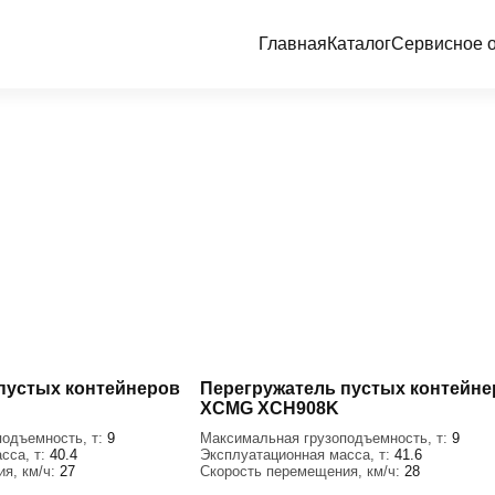
Главная
Каталог
Сервисное 
пустых контейнеров
Перегружатель пустых контейне
XCMG XCH908K
подъемность, т:
9
Максимальная грузоподъемность, т:
9
сса, т:
40.4
Эксплуатационная масса, т:
41.6
я, км/ч:
27
Скорость перемещения, км/ч:
28