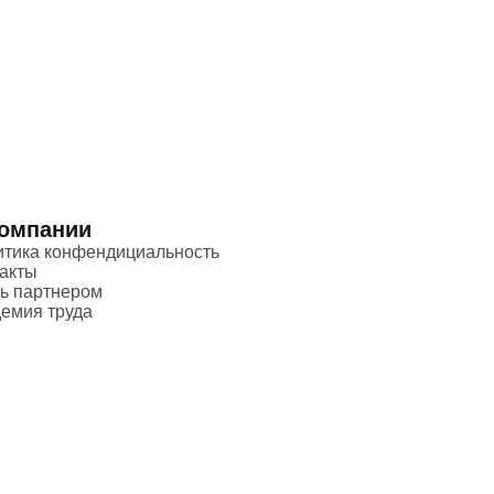
компании
итика конфендициальность
акты
ь партнером
емия труда