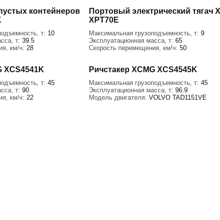
пустых контейнеров
Портовый электрический тягач
K
XPT70E
подъемность, т:
10
Максимальная грузоподъемность, т:
9
сса, т:
39.5
Эксплуатационная масса, т:
65
я, км/ч:
28
Скорость перемещения, км/ч:
50
G XCS4541K
Ричстакер XCMG XCS4545K
подъемность, т:
45
Максимальная грузоподъемность, т:
45
сса, т:
90
Эксплуатационная масса, т:
96.9
я, км/ч:
22
Модель двигателя:
VOLVO TAD1151VE