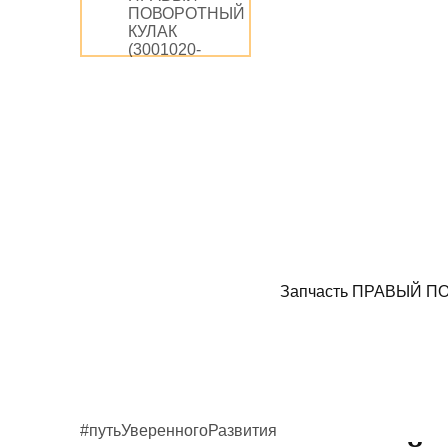
Запчасть ПРАВЫЙ ПОВО
#путьУверенногоРазвития