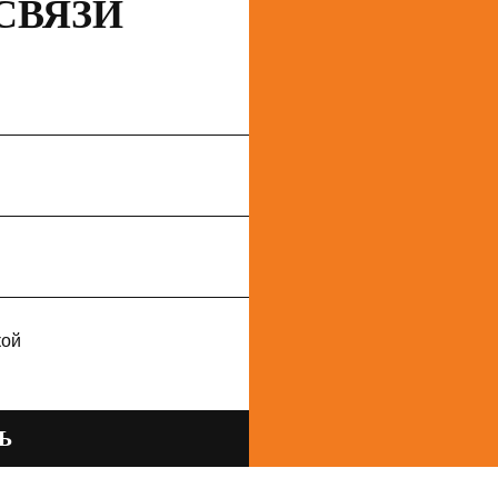
СВЯЗИ
кой
Ь