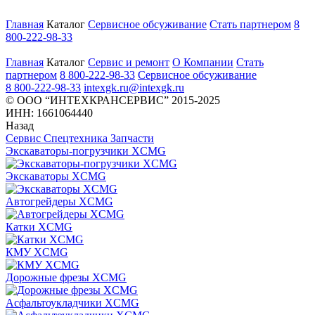
Главная
Каталог
Сервисное обсуживание
Стать партнером
8
800-222-98-33
Главная
Каталог
Сервис и ремонт
О Компании
Стать
партнером
8 800-222-98-33
Сервисное обсуживание
8 800-222-98-33
intexgk.ru@intexgk.ru
© ООО “ИНТЕХКРАНСЕРВИС” 2015-2025
ИНН: 1661064440
Назад
Сервис
Спецтехника
Запчасти
Экскаваторы-погрузчики XCMG
Экскаваторы XCMG
Автогрейдеры XCMG
Катки XCMG
КМУ XCMG
Дорожные фрезы XCMG
Асфальтоукладчики XCMG