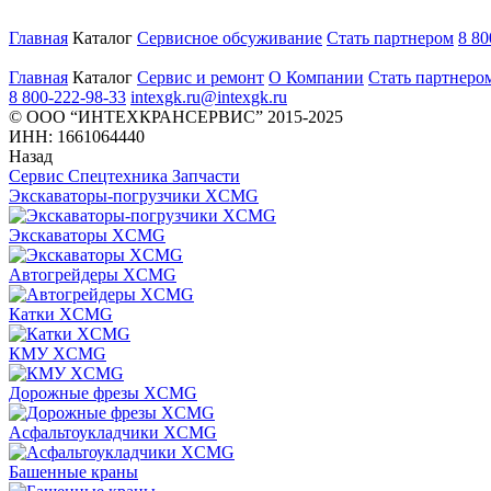
Главная
Каталог
Сервисное обсуживание
Стать партнером
8 80
Главная
Каталог
Сервис и ремонт
О Компании
Стать партнеро
8 800-222-98-33
intexgk.ru@intexgk.ru
© ООО “ИНТЕХКРАНСЕРВИС” 2015-2025
ИНН: 1661064440
Назад
Сервис
Спецтехника
Запчасти
Экскаваторы-погрузчики XCMG
Экскаваторы XCMG
Автогрейдеры XCMG
Катки XCMG
КМУ XCMG
Дорожные фрезы XCMG
Асфальтоукладчики XCMG
Башенные краны