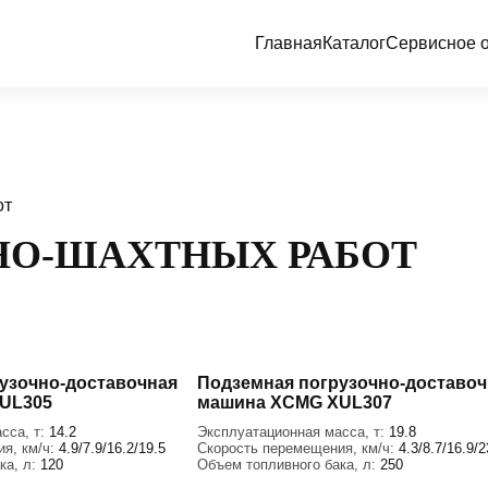
Главная
Каталог
Сервисное 
от
НО-ШАХТНЫХ РАБОТ
узочно-доставочная
Подземная погрузочно-доставоч
UL305
машина XCMG XUL307
сса, т:
14.2
Эксплуатационная масса, т:
19.8
я, км/ч:
4.9/7.9/16.2/19.5
Скорость перемещения, км/ч:
4.3/8.7/16.9/2
ка, л:
120
Объем топливного бака, л:
250