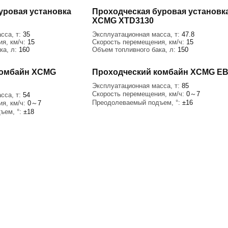
уровая установка
Проходческая буровая установк
XCMG XTD3130
сса, т:
35
Эксплуатационная масса, т:
47.8
я, км/ч:
15
Скорость перемещения, км/ч:
15
ка, л:
160
Объем топливного бака, л:
150
комбайн XCMG
Проходческий комбайн XCMG E
Эксплуатационная масса, т:
85
Скорость перемещения, км/ч:
0～7
сса, т:
54
Преодолеваемый подъем, °:
±16
я, км/ч:
0～7
ъем, °:
±18