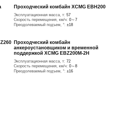
а
Проходческий комбайн XCMG EBH200
Эксплуатационная масса, т:
57
Скорость перемещения, км/ч:
0～7
Преодолеваемый подъем, °:
±18
BZ260
Проходческий комбайн
анкероустановщиком и временной
поддержкой XCMG EBZ200M-2H
Эксплуатационная масса, т:
72
Скорость перемещения, км/ч:
0～8
Преодолеваемый подъем, °:
±16